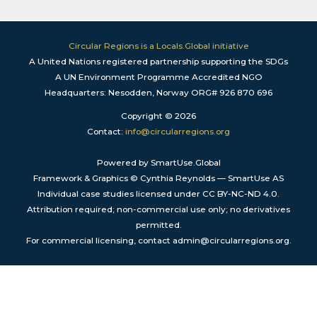
Circular Regions is a Locals.Global initiative
A United Nations registered partnership supporting the SDGs
A UN Environment Programme Accredited NGO
Headquarters: Nesodden, Norway ORG# 926 870 696
Copyright © 2026
Contact:
info@circularregions.org
Powered by SmartUse.Global
Framework & Graphics © Cynthia Reynolds — SmartUse AS
Individual case studies licensed under CC BY-NC-ND 4.0.
Attribution required; non-commercial use only; no derivatives
permitted.
For commercial licensing, contact admin@circularregions.org.