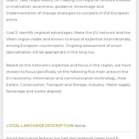
Goal 2: Take responsibility for making this regional network a leader
in motivation, awareness, guidance, knowledge and
implementation of change strategies to compete in the European
arena.
Goal 3: Identify regional advantages. Make the EU network and the
Viken region visible and known to areas of expertise internationally,
among European counterparts. Ongoing assessment of smart
specialization will be appropriate in the long run.
Based on the network’s expertise and focus in the region, we have
chosen to focus specifically on the following five main areas in the
EU taxonomy: Information and communication technology, Real
Estate, Construction, Transport and Storage, Industry, Water supply,
Sewerage and waste disposal.
LOCAL LANGUAGE DESCRIPTION:
Norsk
Smart Innovation Norway har tatt den ledende rollen med å