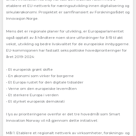
etablere et EU-nettverk for næringsutvikling innen digitalisering og
sirkulærøkonomi. Prosjektet er samfinansiert av Forskningsrådet og
Innovasjon Norge.
Mens det er regionale planer for utvikling, er Europaparlamentet
også opptatt av å håndtere noen store utfordringer for å få til økt
vekst, utvikling og bedre livskvalitet for de europeiske innbyggerne.
EU-kommisjonen har fastsatt seks politiske hovedprioriteringer for
året 2019-2024:
• Et europeisk grønt skifte
• En økonomi som virker for borgerne
• Et Europa rustet for den digitale tidsalder
• Verne om den europeiske levemåten
• Et sterkere Europa i verden
• Et styrket europeisk demokrati
I lys av prioriteringene ovenfor er det tre hovedmål som Smart
Innovation Norway vil nå gjennom dette initiativet:
Mål 1: Etablere et regionalt nettverk av virksomheter, forsknings- og