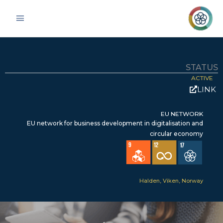
Skip
Main
to
Menu
content
STATUS
ACTIVE
LINK
EU NETWORK
EU network for business development in digitalisation and
circular economy
SDG 9 – Industry, Innovation & Infrastructure
SDG 12 – Responsible Consumption & Production
SDG 17 – Partnerships for the Goals
Halden, Viken, Norway