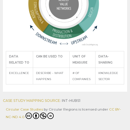
DATA
CAN BE USED TO
UNIT OF
DATA-
RELATED TO
MEASURE
SHARING
EXCELLENCE
DESCRIBE - WHAT
# OF
KNOWLEDGE
HAPPENS
COMPANIES
SECTOR
CASE STUDY MAPPING SOURCE:
INT-HUBS1
Circular Case Studies
by
Circular Regions
is licensed under
CC BY-
NC-ND 4.0